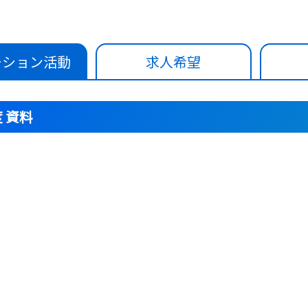
ーション活動
求人希望
度 資料