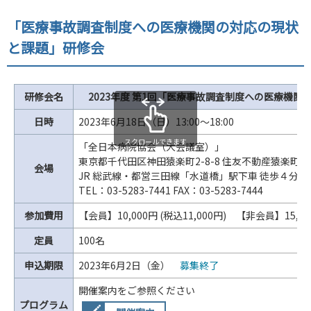
「医療事故調査制度への医療機関の対応の現状
と課題」研修会
研修会名
2023年度 第1回「医療事故調査制度への医療機関
日時
2023年6月18日（日）13:00～18:00
スクロールできます
「全日本病院協会（大会議室）」
東京都千代田区神田猿楽町2-8-8 住友不動産猿楽町
会場
JR 総武線・都営三田線「水道橋」駅下車 徒歩４分
TEL：03-5283-7441 FAX：03-5283-7444
参加費用
【会員】10,000円 (税込11,000円) 【非会員】15,000
定員
100名
申込期限
2023年6月2日（金）
募集終了
開催案内をご参照ください
プログラム