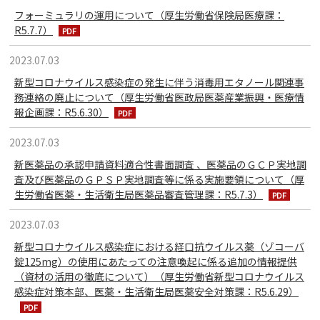
フォーミュラリの運用について（厚生労働省保険局医療課：
R5.7.7）
2023.07.03
新型コロナウイルス感染症の発生に伴う消毒用エタノール関連事
務連絡の廃止について（厚生労働省医政局医薬産業振興・医療情
報企画課：R5.6.30）
2023.07.03
新医薬品の承認申請資料適合性書面調査 、医薬品のＧＣＰ実地調
査及び医薬品のＧＰＳＰ実地調査等に係る実施要領について（厚
生労働省医薬・生活衛生局医薬品審査管理課：R5.7.3）
2023.07.03
新型コロナウイルス感染症における経口抗ウイルス薬（ゾコーバ
錠125mg）の使用にあたっての注意喚起に係る追加の情報提供
（資材の活用の徹底について）（厚生労働省新型コロナウイルス
感染症対策本部、医薬・生活衛生局医薬安全対策課：R5.6.29）