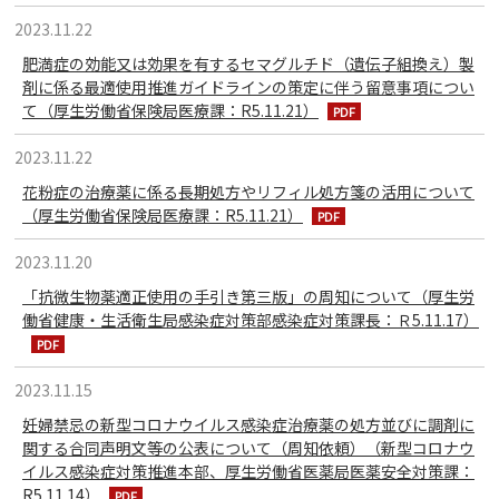
2023.11.22
肥満症の効能又は効果を有するセマグルチド（遺伝子組換え）製
剤に係る最適使用推進ガイドラインの策定に伴う留意事項につい
て（厚生労働省保険局医療課：R5.11.21）
2023.11.22
花粉症の治療薬に係る長期処方やリフィル処方箋の活用について
（厚生労働省保険局医療課：R5.11.21）
2023.11.20
「抗微生物薬適正使用の手引き第三版」の周知について（厚生労
働省健康・生活衛生局感染症対策部感染症対策課長：Ｒ5.11.17）
2023.11.15
妊婦禁忌の新型コロナウイルス感染症治療薬の処方並びに調剤に
関する合同声明文等の公表について（周知依頼）（新型コロナウ
イルス感染症対策推進本部、厚生労働省医薬局医薬安全対策課：
R5.11.14）