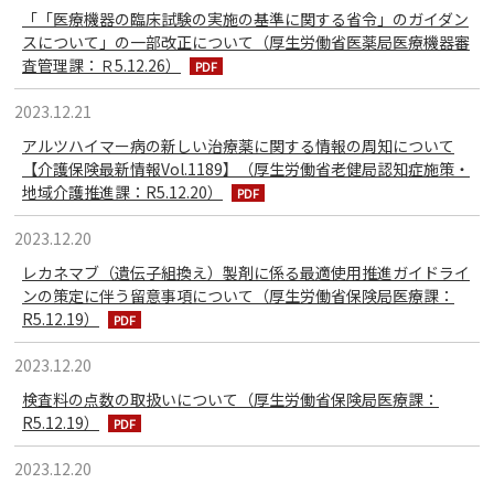
「「医療機器の臨床試験の実施の基準に関する省令」のガイダン
スについて」の一部改正について（厚生労働省医薬局医療機器審
査管理課：Ｒ5.12.26）
2023.12.21
アルツハイマー病の新しい治療薬に関する情報の周知について
【介護保険最新情報Vol.1189】（厚生労働省老健局認知症施策・
地域介護推進課：R5.12.20）
2023.12.20
レカネマブ（遺伝子組換え）製剤に係る最適使用推進ガイドライ
ンの策定に伴う留意事項について（厚生労働省保険局医療課：
R5.12.19）
2023.12.20
検査料の点数の取扱いについて（厚生労働省保険局医療課：
R5.12.19）
2023.12.20