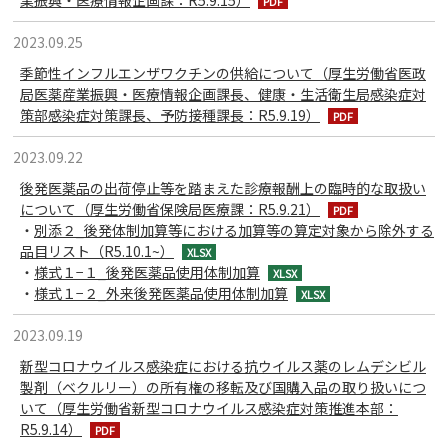
2023.09.25
季節性インフルエンザワクチンの供給について（厚生労働省医政
局医薬産業振興・医療情報企画課長、健康・生活衛生局感染症対
策部感染症対策課長、予防接種課長：R5.9.19）
2023.09.22
後発医薬品の出荷停止等を踏まえた診療報酬上の臨時的な取扱い
について（厚生労働省保険局医療課：R5.9.21）
・
別添２_後発体制加算等における加算等の算定対象から除外する
品目リスト（R5.10.1~）
・
様式１−１_後発医薬品使用体制加算
・
様式１−２_外来後発医薬品使用体制加算
2023.09.19
新型コロナウイルス感染症における抗ウイルス薬のレムデシビル
製剤（ベクルリー）の所有権の移転及び国購入品の取り扱いにつ
いて（厚生労働省新型コロナウイルス感染症対策推進本部：
R5.9.14）