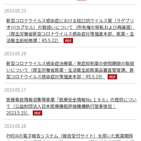
2023.05.23
新型コロナウイルス感染症における経口抗ウイルス薬（ラゲブリ
オ(r)カプセル）の取扱いについて（所有権の移転および再譲渡）
（厚生労働省新型コロナウイルス感染症対策推進本部、医薬・生
活衛生局総務課：R5.5.22）
2023.05.19
新型コロナウイルス感染症治療薬／発症抑制薬の使用期限の取扱
いについて（厚生労働省医薬・生活衛生局医薬品審査管理課、新
型コロナウイルス感染症対策推進本部：R5.5.19）
2023.05.17
医療事故情報収集等事業「医療安全情報No.１９８」の提供につい
て（公益財団法人日本医療機能評価機構執行理事後信：
2023.5.15）
2023.05.16
PMDAの電子報告システム（報告受付サイト）を用いた医薬関係