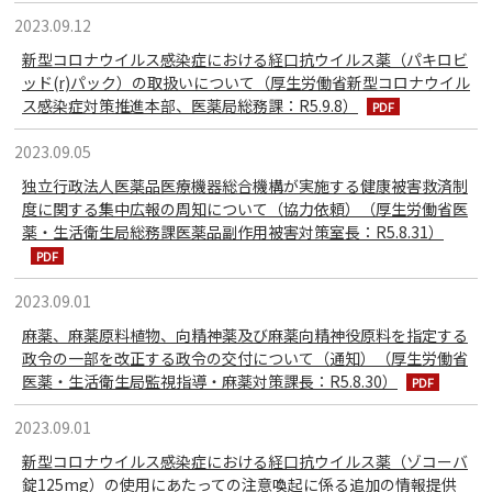
2023.09.12
新型コロナウイルス感染症における経口抗ウイルス薬（パキロビ
ッド(r)パック）の取扱いについて（厚生労働省新型コロナウイル
ス感染症対策推進本部、医薬局総務課：R5.9.8）
2023.09.05
独立行政法人医薬品医療機器総合機構が実施する健康被害救済制
度に関する集中広報の周知について（協力依頼）（厚生労働省医
薬・生活衛生局総務課医薬品副作用被害対策室長：R5.8.31）
2023.09.01
麻薬、麻薬原料植物、向精神薬及び麻薬向精神役原料を指定する
政令の一部を改正する政令の交付について（通知）（厚生労働省
医薬・生活衛生局監視指導・麻薬対策課長：R5.8.30）
2023.09.01
新型コロナウイルス感染症における経口抗ウイルス薬（ゾコーバ
錠125mg）の使用にあたっての注意喚起に係る追加の情報提供